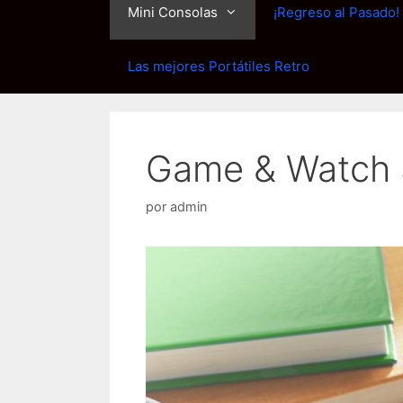
Mini Consolas
¡Regreso al Pasado!
Las mejores Portátiles Retro
Game & Watch 
por
admin