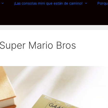
¡Las consolas mini que están de camino!
Porqu
Super Mario Bros