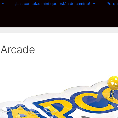
¡Las consolas mini que están de camino!
Porqu
Arcade